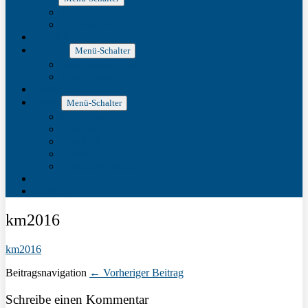
Allgemein
Wettkämpfe
Termine
Training
Menü-Schalter
Trainingsgruppen
Trainingszeiten
Bestenliste
Verein
Menü-Schalter
Mitgliedschaft
Vorstand
Geschichte
Satzung
Geschäftsordnung
Hallenbad
SVM TV
km2016
km2016
Beitragsnavigation
← Vorheriger Beitrag
Schreibe einen Kommentar