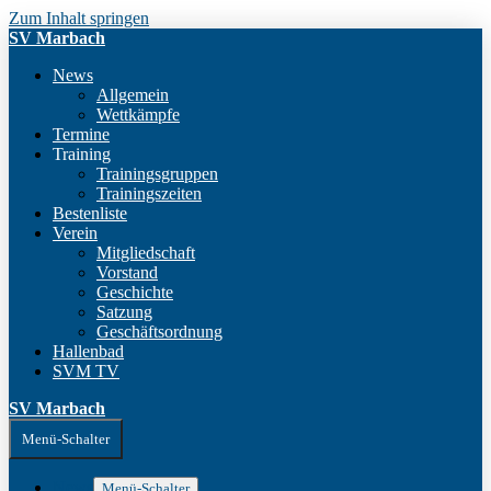
Zum Inhalt springen
SV Marbach
News
Allgemein
Wettkämpfe
Termine
Training
Trainingsgruppen
Trainingszeiten
Bestenliste
Verein
Mitgliedschaft
Vorstand
Geschichte
Satzung
Geschäftsordnung
Hallenbad
SVM TV
SV Marbach
Menü-Schalter
News
Menü-Schalter