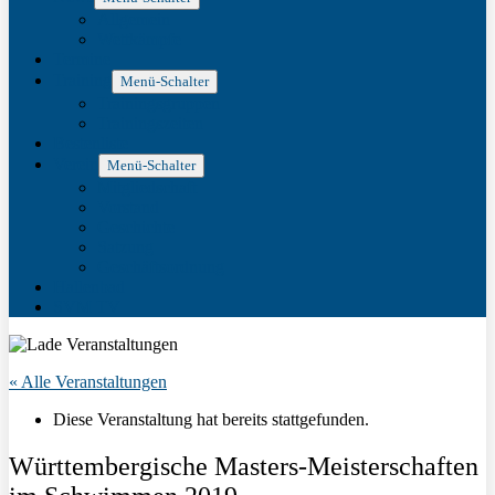
Allgemein
Wettkämpfe
Termine
Training
Menü-Schalter
Trainingsgruppen
Trainingszeiten
Bestenliste
Verein
Menü-Schalter
Mitgliedschaft
Vorstand
Geschichte
Satzung
Geschäftsordnung
Hallenbad
SVM TV
« Alle Veranstaltungen
Diese Veranstaltung hat bereits stattgefunden.
Württembergische Masters-Meisterschaften