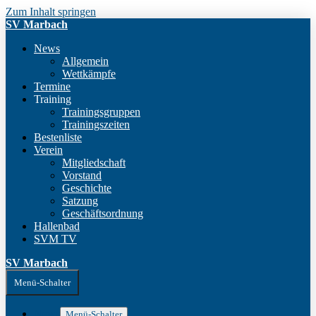
Zum Inhalt springen
SV Marbach
News
Allgemein
Wettkämpfe
Termine
Training
Trainingsgruppen
Trainingszeiten
Bestenliste
Verein
Mitgliedschaft
Vorstand
Geschichte
Satzung
Geschäftsordnung
Hallenbad
SVM TV
SV Marbach
Menü-Schalter
News
Menü-Schalter